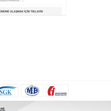
33326 KANUN ......
ÜMÜNE ULAŞMAK İÇİN TIKLAYIN
Tİ.