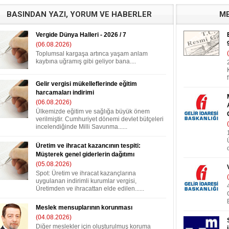
BASINDAN YAZI, YORUM VE HABERLER
ME
Vergide Dünya Halleri - 2026 / 7
(06.08.2026)
Toplumsal kargaşa artınca yaşam anlam
kaybına uğramış gibi geliyor bana....
Gelir vergisi mükelleflerinde eğitim
harcamaları indirimi
(06.08.2026)
Ülkemizde eğitim ve sağlığa büyük önem
verilmiştir. Cumhuriyet dönemi devlet bütçeleri
incelendiğinde Milli Savunma......
Üretim ve ihracat kazancının tespiti:
Müşterek genel giderlerin dağıtımı
(05.08.2026)
Spot: Üretim ve ihracat kazançlarına
uygulanan indirimli kurumlar vergisi,
Üretimden ve ihracattan elde edilen......
Meslek mensuplarının korunması
(04.08.2026)
Diğer meslekler için oluşturulmuş koruma