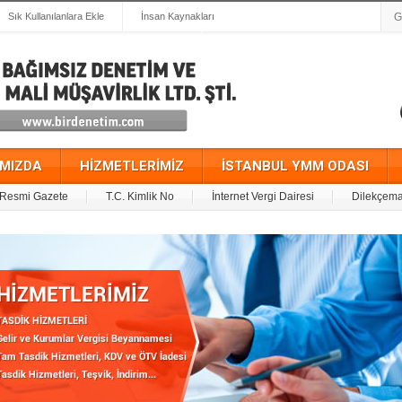
Sık Kullanılanlara Ekle
İnsan Kaynakları
IMIZDA
HİZMETLERİMİZ
İSTANBUL YMM ODASI
Resmi Gazete
T.C. Kimlik No
İnternet Vergi Dairesi
Dilekçema