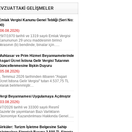
VZUATTAKİ GELİŞMELER
Emlak Vergisi Kanunu Genel Tebliği (Seri No:
90)
(06.08.2026)
29/7/1970 tarihli ve 1319 sayılı Emlak Vergisi
Kanununun 29 uncu maddesinin birinci
fıkrasının (b) bendinde, binalar için......
Muhtasar ve Prim Hizmet Beyannamelerinde
Asgari Ücret İstisna Gelir Vergisi Tutarının
Güncellenmesine İlişkin Duyuru
(05.08.2026)
1 Temmuz 2026 tarihinden itibaren "Asgari
Ücret İstisna Gelir Vergisi" tutarı 4.537,75 TL
olarak belirlenmiştir....
Vergi Beyannamesi Uygulamaya Açılmıştır
(03.08.2026)
4/7/2026 tarihli ve 33300 sayılı Resmî
Gazete’de yayımlanan Bazı Varlıkların
Ekonomiye Kazandırılması Hakkında Genel......
Sirküler: Turizm İşletme Belgesine Sahip