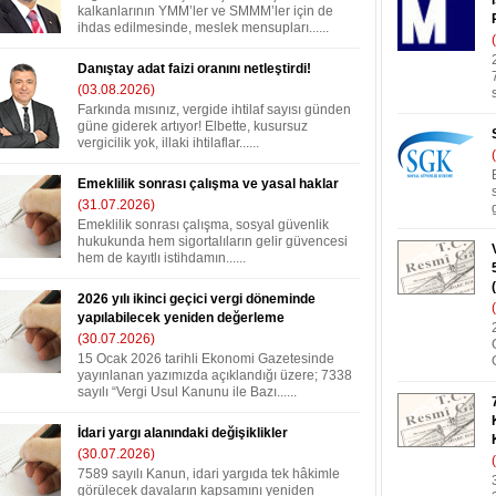
kalkanlarının YMM’ler ve SMMM’ler için de
ihdas edilmesinde, meslek mensupları......
Danıştay adat faizi oranını netleştirdi!
(03.08.2026)
Farkında mısınız, vergide ihtilaf sayısı günden
güne giderek artıyor! Elbette, kusursuz
vergicilik yok, illaki ihtilaflar......
Emeklilik sonrası çalışma ve yasal haklar
(31.07.2026)
Emeklilik sonrası çalışma, sosyal güvenlik
hukukunda hem sigortalıların gelir güvencesi
hem de kayıtlı istihdamın......
2026 yılı ikinci geçici vergi döneminde
yapılabilecek yeniden değerleme
(30.07.2026)
15 Ocak 2026 tarihli Ekonomi Gazetesinde
yayınlanan yazımızda açıklandığı üzere; 7338
sayılı “Vergi Usul Kanunu ile Bazı......
İdari yargı alanındaki değişiklikler
(30.07.2026)
7589 sayılı Kanun, idari yargıda tek hâkimle
görülecek davaların kapsamını yeniden