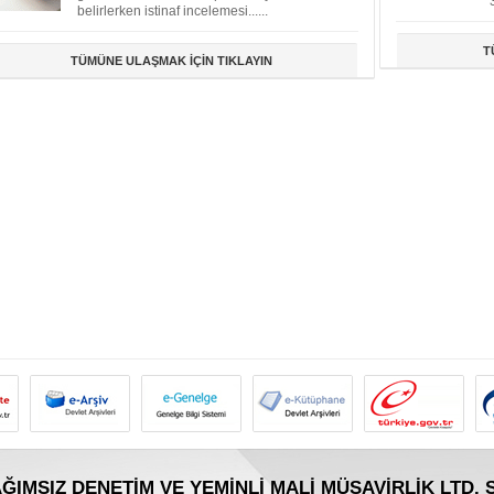
belirlerken istinaf incelemesi......
T
TÜMÜNE ULAŞMAK İÇİN TIKLAYIN
ĞIMSIZ DENETİM VE YEMİNLİ MALİ MÜŞAVİRLİK LTD. Ş