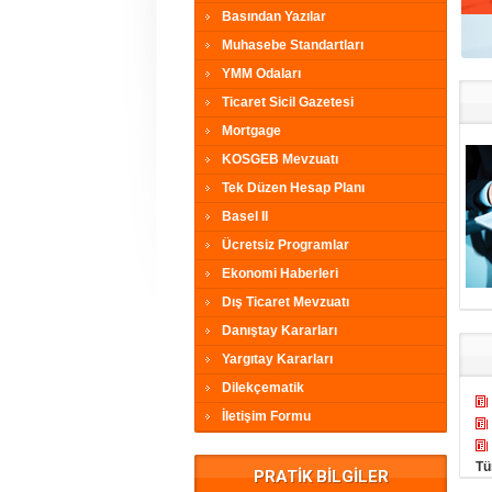
Basından Yazılar
Muhasebe Standartları
YMM Odaları
Ticaret Sicil Gazetesi
Mortgage
KOSGEB Mevzuatı
Tek Düzen Hesap Planı
Basel II
Ücretsiz Programlar
Ekonomi Haberleri
Dış Ticaret Mevzuatı
Danıştay Kararları
Yargıtay Kararları
Dilekçematik
İletişim Formu
Tü
PRATİK BİLGİLER