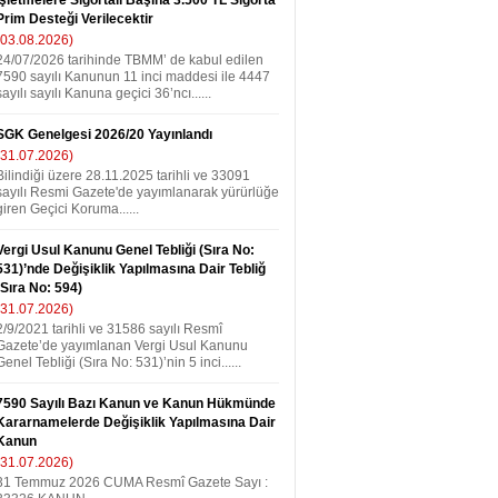
İşletmelere Sigortalı Başına 3.500 TL Sigorta
Prim Desteği Verilecektir
(03.08.2026)
24/07/2026 tarihinde TBMM’ de kabul edilen
7590 sayılı Kanunun 11 inci maddesi ile 4447
sayılı sayılı Kanuna geçici 36’ncı......
SGK Genelgesi 2026/20 Yayınlandı
(31.07.2026)
Bilindiği üzere 28.11.2025 tarihli ve 33091
sayılı Resmi Gazete'de yayımlanarak yürürlüğe
giren Geçici Koruma......
Vergi Usul Kanunu Genel Tebliği (Sıra No:
531)’nde Değişiklik Yapılmasına Dair Tebliğ
(Sıra No: 594)
(31.07.2026)
2/9/2021 tarihli ve 31586 sayılı Resmî
Gazete’de yayımlanan Vergi Usul Kanunu
Genel Tebliği (Sıra No: 531)’nin 5 inci......
7590 Sayılı Bazı Kanun ve Kanun Hükmünde
Kararnamelerde Değişiklik Yapılmasına Dair
Kanun
(31.07.2026)
31 Temmuz 2026 CUMA Resmî Gazete Sayı :