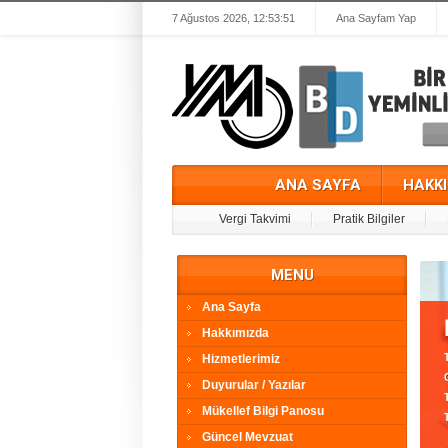
7 Ağustos 2026, 12:53:51
Ana Sayfam Yap
ANA SAYFA
HAKK
Vergi Takvimi
Pratik Bilgiler
MENU
Ana Sayfa
Hakkımızda
Hizmetlerimiz
Duyurular / Yazılar
Mükellef Bilgi Panosu
Güncel Mevzuat